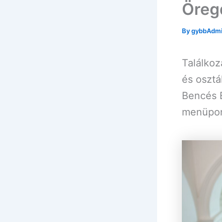
Öregd
By
gybbAdm
Találkoz
és osztá
Bencés 
menüpont