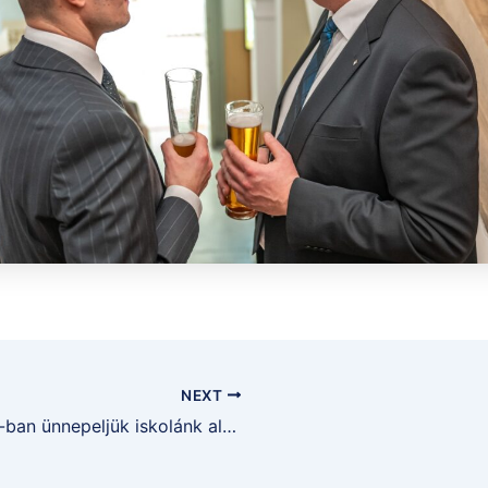
NEXT
2026-ban ünnepeljük iskolánk alapításának 400. évfordulóját.