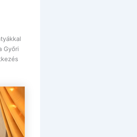
atyákkal
a Győri
tkezés