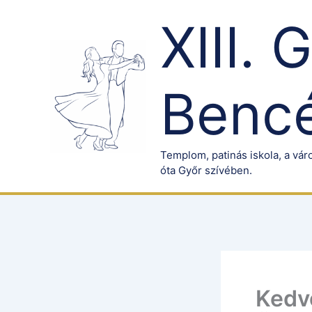
Skip
XIII. 
to
content
Bencé
Templom, patinás iskola, a váro
óta Győr szívében.
Kedv