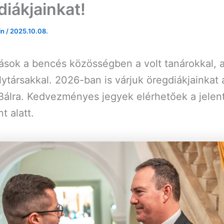
iákjainkat!
in
/
2025.10.08.
ások a bencés közösségben a volt tanárokkal, 
lytársakkal. 2026-ban is várjuk öregdiákjainkat 
Bálra. Kedvezményes jegyek elérhetőek a jelen
 alatt.