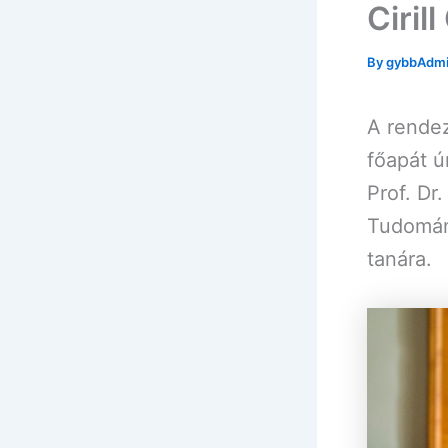
Ciril
By
gybbAdm
A rendez
főapát 
Prof. Dr
Tudomán
tanára.