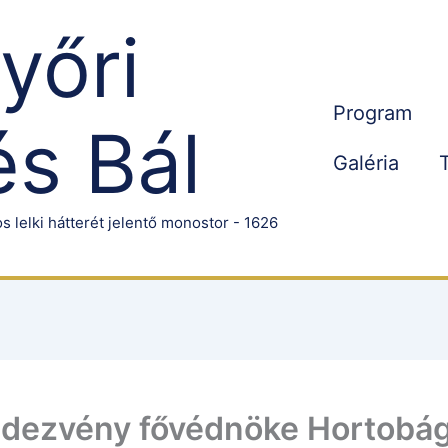
Győri
Program
s Bál
Galéria
s lelki hátterét jelentő monostor - 1626
ndezvény fővédnöke Hortobág