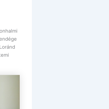
nonhalmi
vendége
 Loránd
temi