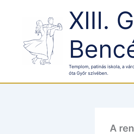
Skip
XIII. 
to
content
Bencé
Templom, patinás iskola, a váro
óta Győr szívében.
A re