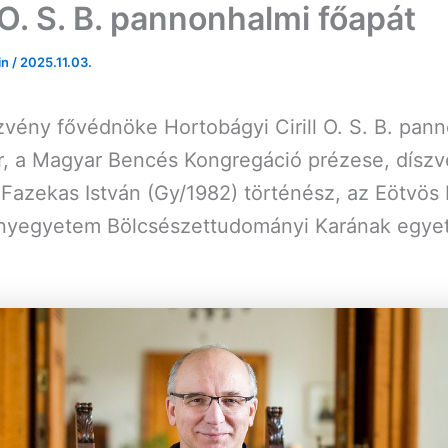
l O. S. B. pannonhalmi főapát
in
/
2025.11.03.
vény fővédnöke Hortobágyi Cirill O. S. B. pan
úr, a Magyar Bencés Kongregáció prézese, dísz
. Fazekas István (Gy/1982) történész, az Eötvös
yegyetem Bölcsészettudományi Karának egye