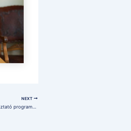
NEXT
Zenei- és szórakoztató programok a XIII. Győri Bencés Bálon