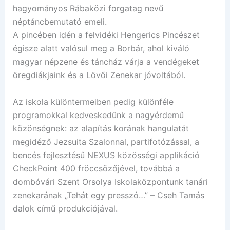
hagyományos Rábaközi forgatag nevű
néptáncbemutató emeli.
A pincében idén a felvidéki Hengerics Pincészet
égisze alatt valósul meg a Borbár, ahol kiváló
magyar népzene és táncház várja a vendégeket
öregdiákjaink és a Lövői Zenekar jóvoltából.
Az iskola különtermeiben pedig különféle
programokkal kedveskedünk a nagyérdemű
közönségnek: az alapítás korának hangulatát
megidéző Jezsuita Szalonnal, partifotózással, a
bencés fejlesztésű NEXUS közösségi applikáció
CheckPoint 400 fröccsözőjével, továbbá a
dombóvári Szent Orsolya Iskolaközpontunk tanári
zenekarának „Tehát egy presszó…” – Cseh Tamás
dalok című produkciójával.