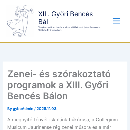
Skip
to
XIII. Győri Bencés
content
Bál
Main
Templom, patinás iskola, a város lelki hátterét jelentő monostor -
1626 óta Győr szívében.
Menu
Zenei- és szórakoztató
programok a XIII. Győri
Bencés Bálon
By
gybbAdmin
/
2025.11.03.
A megnyitó fényét iskolánk fiúkórusa, a Collegium
Musicum Jaurinense régizenei műsora és a már