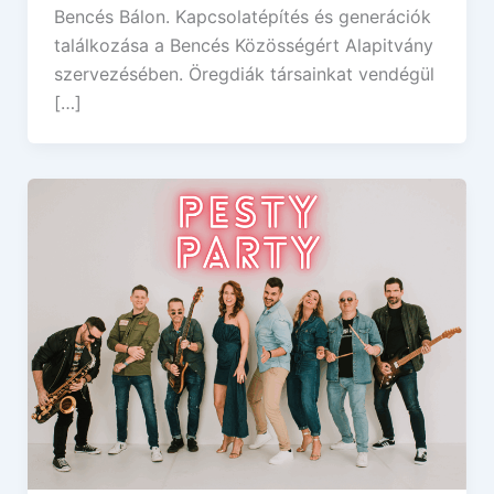
Bencés Bálon. Kapcsolatépítés és generációk
találkozása a Bencés Közösségért Alapitvány
szervezésében. Öregdiák társainkat vendégül
[…]