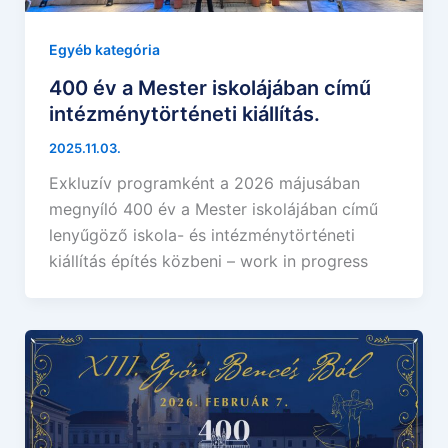
Egyéb kategória
400 év a Mester iskolájában című
intézménytörténeti kiállítás.
2025.11.03.
Exkluzív programként a 2026 májusában
megnyíló 400 év a Mester iskolájában című
lenyűgöző iskola- és intézménytörténeti
kiállítás építés közbeni – work in progress