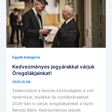
Egyéb kategória
Kedvezményes jegyárakkal várjuk
Öregdiákjainkat!
2025.10.08.
Találkozások a bencés közösségben a volt
tanárokkal, atyákkal és osztálytársakkal.
2026-ban is várjuk öregdiákjainkat a Győri
Bencés Bálra. Kedvezményes jegyek