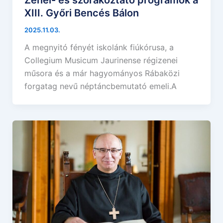
Zenei- és szórakoztató programok a
XIII. Győri Bencés Bálon
2025.11.03.
A megnyitó fényét iskolánk fiúkórusa, a
Collegium Musicum Jaurinense régizenei
műsora és a már hagyományos Rábaközi
forgatag nevű néptáncbemutató emeli.A