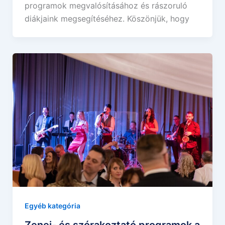
programok megvalósításához és rászoruló
diákjaink megsegítéséhez. Köszönjük, hogy
Egyéb kategória